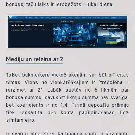
bonuss, taču laiks ir ierobežots – tikai diena.
Mediju un reizina ar 2
1xBet bukmeikeru vietnē akcijām var būt arī citas
tēmas. Viens no vienkāršākajiem ir “trešdiena –
reiziniet ar 2”. Labāk sastāv no 5 likmēm par
bonusa summu, savukārt likmju summa nav svarīga,
bet koeficients ir no 1,4. Pirmā depozīta prēmija
tiek ieskaitīta pēc konta papildināšanas līdz
simtam eiro.
Ir svarīgi atcerēties, ka bonusa konts ir jāizmanto