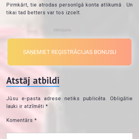
Pirmkārt, tie atrodas personīgā konta atlikumā . Un
tikai tad betters var tos izcelt.
Vērtējums
SAŅEMIET REĢISTRĀCIJAS BONUSU
Atstāj atbildi
Jūsu e-pasta adrese netiks publicēta.
Obligātie
lauki ir atzīmēti
*
Komentārs
*