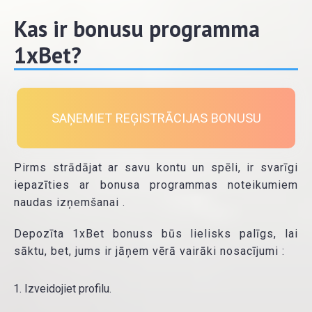
Kas ir bonusu programma
1xBet?
SAŅEMIET REĢISTRĀCIJAS BONUSU
Pirms strādājat ar savu kontu un spēli, ir svarīgi
iepazīties ar bonusa programmas noteikumiem
naudas izņemšanai .
Depozīta 1xBet bonuss būs lielisks palīgs, lai
sāktu, bet, jums ir jāņem vērā vairāki nosacījumi :
Izveidojiet profilu.