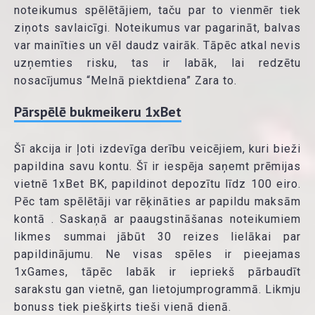
noteikumus spēlētājiem, taču par to vienmēr tiek
ziņots savlaicīgi. Noteikumus var pagarināt, balvas
var mainīties un vēl daudz vairāk. Tāpēc atkal nevis
uzņemties risku, tas ir labāk, lai redzētu
nosacījumus “Melnā piektdiena” Zara to.
Pārspēlē bukmeikeru 1xBet
Šī akcija ir ļoti izdevīga derību veicējiem, kuri bieži
papildina savu kontu. Šī ir iespēja saņemt prēmijas
vietnē 1xBet BK, papildinot depozītu līdz 100 eiro.
Pēc tam spēlētāji var rēķināties ar papildu maksām
kontā . Saskaņā ar paaugstināšanas noteikumiem
likmes summai jābūt 30 reizes lielākai par
papildinājumu. Ne visas spēles ir pieejamas
1xGames, tāpēc labāk ir iepriekš pārbaudīt
sarakstu gan vietnē, gan lietojumprogrammā. Likmju
bonuss tiek piešķirts tieši vienā dienā.