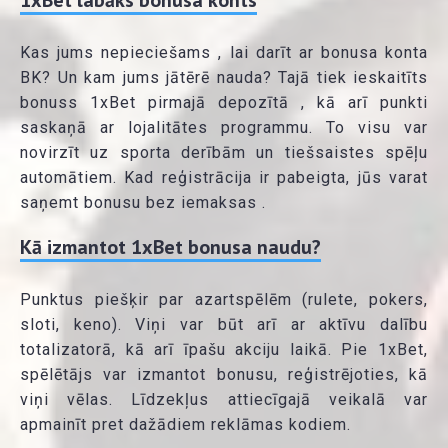
Kas jums nepieciešams , lai darīt ar bonusa konta
BK? Un kam jums jātērē nauda? Tajā tiek ieskaitīts
bonuss 1xBet pirmajā depozītā , kā arī punkti
saskaņā ar lojalitātes programmu. To visu var
novirzīt uz sporta derībām un tiešsaistes spēļu
automātiem. Kad reģistrācija ir pabeigta, jūs varat
saņemt bonusu bez iemaksas .
Kā izmantot 1xBet bonusa naudu?
Punktus piešķir par azartspēlēm (rulete, pokers,
sloti, keno). Viņi var būt arī ar aktīvu dalību
totalizatorā, kā arī īpašu akciju laikā. Pie 1xBet,
spēlētājs var izmantot bonusu, reģistrējoties, kā
viņi vēlas. Līdzekļus attiecīgajā veikalā var
apmainīt pret dažādiem reklāmas kodiem.